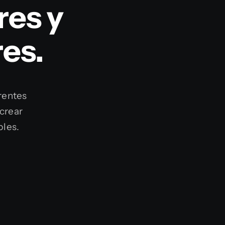
res y
es.
rentes
 crear
bles.