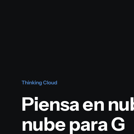
Saltar
al
contenido
Thinking Cloud
Piensa en nub
nube para