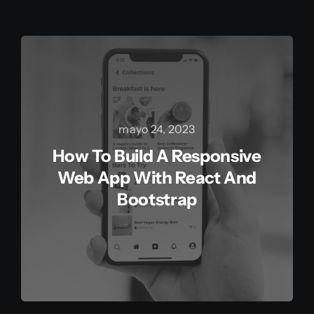
mayo 24, 2023
How To Build A Responsive
Web App With React And
Bootstrap